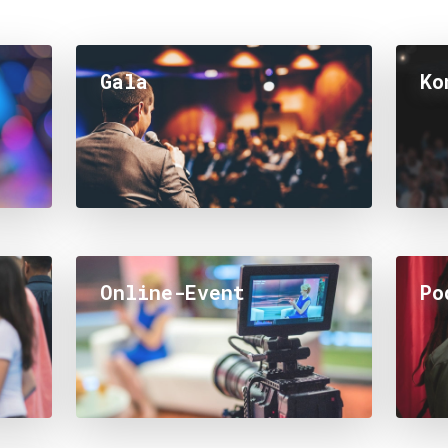
Gala
Ko
Online-Event
Po