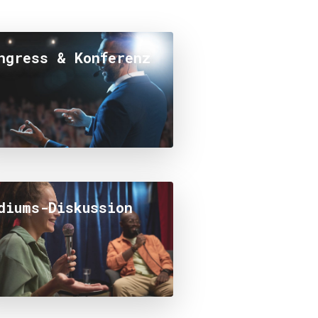
ngress & Konferenz
diums-Diskussion