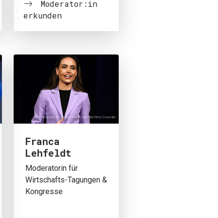
Moderator:in
erkunden
© Volksbank im Bergischen Land/Bettina Osswald
SUCHEN
Franca
Lehfeldt
Moderatorin für
Wirtschafts-Tagungen &
Kongresse