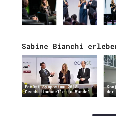
Sabine Bianchi erlebe
EcoOst Symposium 2018:
Kon
Geschäftsmodelle im Wandel
der