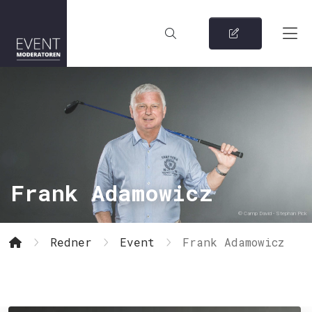
Frank Adamowicz
© Camp David - Stephan Pick
Redner
Event
Frank Adamowicz